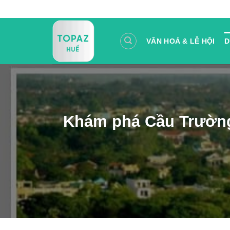
Skip
to
content
VĂN HOÁ & LỄ HỘI
D
Khám phá Cầu Trường T