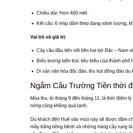
Chiều dài: Hơn 400 mét
Kết cấu: 6 nhịp dầm thép dạng vành lượng, k
Vai trò và giá trị:
Cây cầu đầu tiên nối liền hai bờ Bắc – Nam 
Biểu tượng kiến trúc tiêu biểu của thành phố H
Di sản văn hóa độc đáo, thu hút đông đảo du
Ngắm Cầu Trường Tiền thời đ
Mùa thu, từ tháng 9 đến tháng 11, là thời điểm lý
nóng cũng không quá lạnh.
Du khách đến Huế vào mùa này sẽ được đắm chìm
mây trắng bồng bềnh và những hàng cây rụng lá 