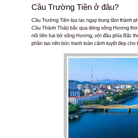
Cầu Trường Tiền ở đâu?
Cầu Trường Tiền tọa lạc ngay trung tâm thành p
Cầu Thành Thái) bắc qua dòng sông Hương thơ m
nối liền hai bờ sông Hương, với đầu phía Bắc
phần tạo nên bức tranh toàn cảnh tuyệt đẹp cho 