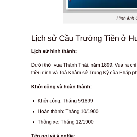
Hình ảnh 
Lịch sử Cầu Trường Tiền ở 
Lịch sử hình thành:
Dưới thời vua Thành Thái, năm 1899, Vua ra chỉ 
triều đình và Toà Khâm sứ Trung Kỳ của Pháp phố
Khởi công và hoàn thành:
Khởi công: Tháng 5/1899
Hoàn thành: Tháng 10/1900
Thông xe: Tháng 12/1900
Tên gọi và ý nghĩa: