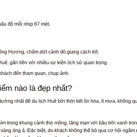
hẩu độ mỗi nhịp 67 mét.
sông Hương, chấm dứt cảnh đò giang cách trở.
uế, gắn liền với nhiều sự kiện lịch sử quan trọng.
 khách đến tham quan, chụp ảnh.
iểm nào là đẹp nhất?
 tưởng nhất để du lịch Huế bởi thời tiết ôn hòa, ít mưa, không q
 trong khung cảnh thơ mộng, lãng mạn với bầu trời xanh tron
vàng óng ả. Đặc biệt, du khách không thể bỏ qua cơ hội ngắm 