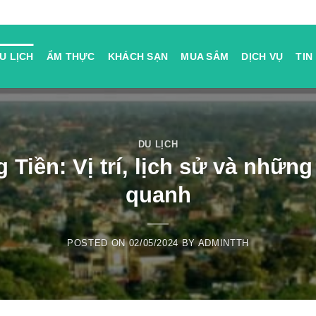
U LỊCH
ẨM THỰC
KHÁCH SẠN
MUA SẮM
DỊCH VỤ
TIN
DU LỊCH
iền: Vị trí, lịch sử và những
quanh
POSTED ON
02/05/2024
BY
ADMINTTH