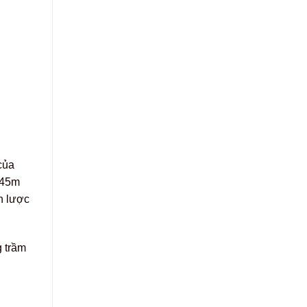
của
,45m
h lược
g trầm