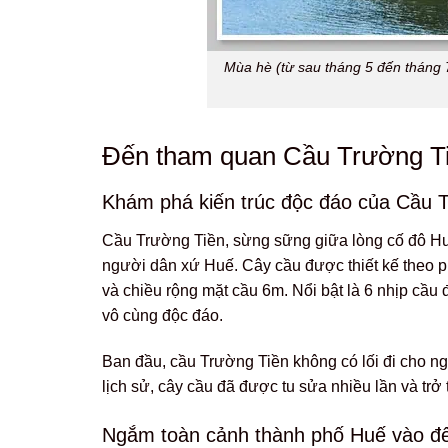
Mùa hè (từ sau tháng 5 đến tháng 7
Đến tham quan Cầu Trường Tiề
Khám phá kiến trúc độc đáo của Cầu 
Cầu Trường Tiền, sừng sững giữa lòng cố đô Huế
người dân xứ Huế. Cây cầu được thiết kế theo p
và chiều rộng mặt cầu 6m. Nổi bật là 6 nhịp cầu
vô cùng độc đáo.
Ban đầu, cầu Trường Tiền không có lối đi cho ng
lịch sử, cây cầu đã được tu sửa nhiều lần và tr
Ngắm toàn cảnh thành phố Huế vào đ