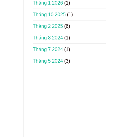
Tháng 1 2026
(1)
Tháng 10 2025
(1)
Tháng 2 2025
(6)
Tháng 8 2024
(1)
Tháng 7 2024
(1)
.
Tháng 5 2024
(3)