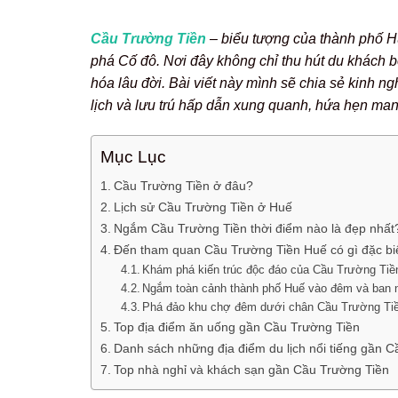
Cầu Trường Tiền
– biểu tượng của thành phố H
phá Cố đô. Nơi đây không chỉ thu hút du khách bở
hóa lâu đời. Bài viết này mình sẽ chia sẻ kinh
lịch và lưu trú hấp dẫn xung quanh, hứa hẹn man
Mục Lục
Cầu Trường Tiền ở đâu?
Lịch sử Cầu Trường Tiền ở Huế
Ngắm Cầu Trường Tiền thời điểm nào là đẹp nhất
Đến tham quan Cầu Trường Tiền Huế có gì đặc bi
Khám phá kiến trúc độc đáo của Cầu Trường Tiề
Ngắm toàn cảnh thành phố Huế vào đêm và ban
Phá đảo khu chợ đêm dưới chân Cầu Trường Ti
Top địa điểm ăn uống gần Cầu Trường Tiền
Danh sách những địa điểm du lịch nổi tiếng gần 
Top nhà nghỉ và khách sạn gần Cầu Trường Tiền