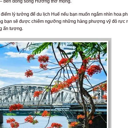
ế – bên dòng sông Hương thơ mộng.
ời điểm lý tưởng để du lịch Huế nếu bạn muốn ngắm nhìn hoa 
nhưng bạn sẽ được chiêm ngưỡng những hàng phượng vỹ đỏ rực 
g ấn tượng.