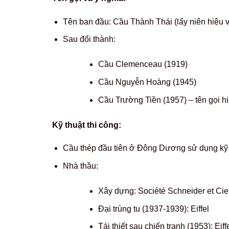
Tên ban đầu: Cầu Thành Thái (lấy niên hiệu 
Sau đổi thành:
Cầu Clemenceau (1919)
Cầu Nguyễn Hoàng (1945)
Cầu Trường Tiền (1957) – tên gọi hiệ
Kỹ thuật thi công:
Cầu thép đầu tiên ở Đông Dương sử dụng kỹ t
Nhà thầu:
Xây dựng: Société Schneider et Cie e
Đại trùng tu (1937-1939): Eiffel
Tái thiết sau chiến tranh (1953): Eiff