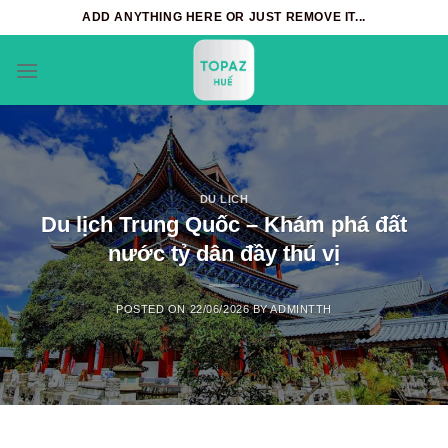
Skip
ADD ANYTHING HERE OR JUST REMOVE IT...
to
content
DU LỊCH
Du lịch Trung Quốc – Khám phá đất
nước tỷ dân đầy thú vị
POSTED ON
22/06/2026
BY
ADMINTTH