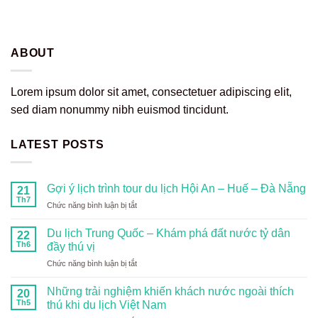
ABOUT
Lorem ipsum dolor sit amet, consectetuer adipiscing elit,
sed diam nonummy nibh euismod tincidunt.
LATEST POSTS
Gợi ý lịch trình tour du lịch Hội An – Huế – Đà Nẵng
21
Th7
ở
Chức năng bình luận bị tắt
Gợi
ý
Du lịch Trung Quốc – Khám phá đất nước tỷ dân
22
lịch
Th6
đầy thú vị
trình
ở
Chức năng bình luận bị tắt
tour
Du
du
lịch
lịch
Những trải nghiệm khiến khách nước ngoài thích
20
Trung
Hội
Th5
thú khi du lịch Việt Nam
Quốc
An