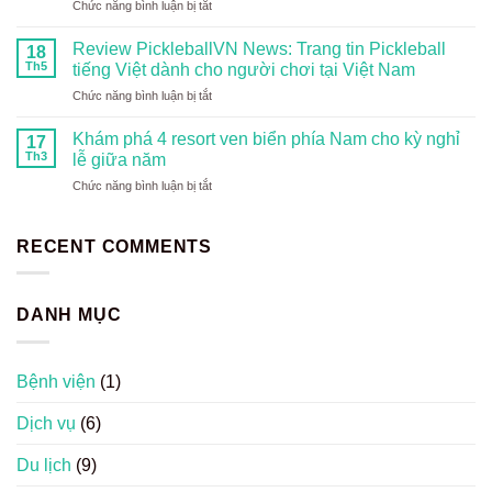
ở
Chức năng bình luận bị tắt
–
–
Những
Khám
Huế
trải
phá
Review PickleballVN News: Trang tin Pickleball
–
18
nghiệm
đất
Th5
tiếng Việt dành cho người chơi tại Việt Nam
Đà
khiến
nước
Nẵng
ở
Chức năng bình luận bị tắt
khách
tỷ
Review
nước
dân
PickleballVN
ngoài
Khám phá 4 resort ven biển phía Nam cho kỳ nghỉ
đầy
17
News:
thích
Th3
lễ giữa năm
thú
Trang
thú
vị
ở
Chức năng bình luận bị tắt
tin
khi
Khám
Pickleball
du
phá
tiếng
lịch
4
RECENT COMMENTS
Việt
Việt
resort
dành
Nam
ven
cho
biển
người
DANH MỤC
phía
chơi
Nam
tại
cho
Việt
kỳ
Nam
Bệnh viện
(1)
nghỉ
lễ
Dịch vụ
(6)
giữa
năm
Du lịch
(9)