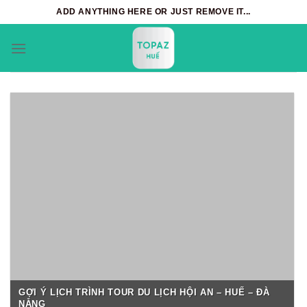
Skip
ADD ANYTHING HERE OR JUST REMOVE IT...
to
content
GỢI Ý LỊCH TRÌNH TOUR DU LỊCH HỘI AN – HUẾ – ĐÀ
NẴNG