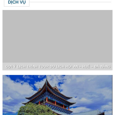
DỊCH VỤ
GỢI Ý LỊCH TRÌNH TOUR DU LỊCH HỘI AN – HUẾ – ĐÀ NẴNG