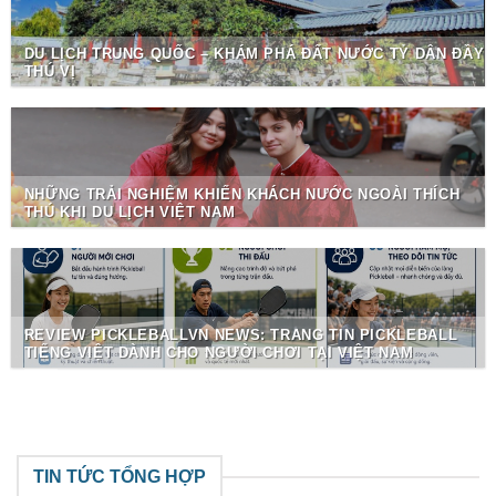
DU LỊCH TRUNG QUỐC – KHÁM PHÁ ĐẤT NƯỚC TỶ DÂN ĐẦY
THÚ VỊ
NHỮNG TRẢI NGHIỆM KHIẾN KHÁCH NƯỚC NGOÀI THÍCH
THÚ KHI DU LỊCH VIỆT NAM
REVIEW PICKLEBALLVN NEWS: TRANG TIN PICKLEBALL
TIẾNG VIỆT DÀNH CHO NGƯỜI CHƠI TẠI VIỆT NAM
TIN TỨC TỔNG HỢP