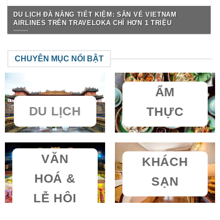
DU LỊCH ĐÀ NẴNG TIẾT KIỆM: SĂN VÉ VIETNAM
AIRLINES TRÊN TRAVELOKA CHỈ HƠN 1 TRIỆU
CHUYÊN MỤC NỔI BẬT
ẨM
DU LỊCH
THỰC
VĂN
KHÁCH
HOÁ &
SẠN
LỄ HỘI