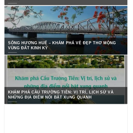
SÔNG HƯƠNG HUẾ – KHÁM PHÁ VẺ ĐẸP THƠ MỘNG
VÙNG ĐẤT KINH KỲ
KHÁM PHÁ CẦU TRƯỜNG TIỀN: VỊ TRÍ, LỊCH SỬ VÀ
NHỮNG ĐỊA ĐIỂM NỔI BẬT XUNG QUANH