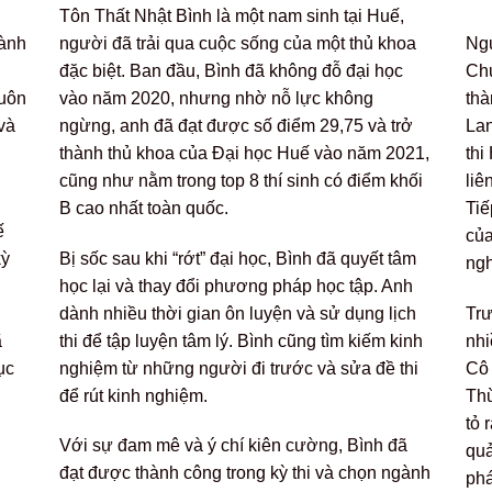
Tôn Thất Nhật Bình là một nam sinh tại Huế,
hành
người đã trải qua cuộc sống của một thủ khoa
Ngu
đặc biệt. Ban đầu, Bình đã không đỗ đại học
Chu
luôn
vào năm 2020, nhưng nhờ nỗ lực không
thà
và
ngừng, anh đã đạt được số điểm 29,75 và trở
Lan
thành thủ khoa của Đại học Huế vào năm 2021,
thi
cũng như nằm trong top 8 thí sinh có điểm khối
liê
B cao nhất toàn quốc.
Tiế
ế
của
kỳ
Bị sốc sau khi “rớt” đại học, Bình đã quyết tâm
ng
học lại và thay đổi phương pháp học tập. Anh
dành nhiều thời gian ôn luyện và sử dụng lịch
Trư
ã
thi để tập luyện tâm lý. Bình cũng tìm kiếm kinh
nhi
ục
nghiệm từ những người đi trước và sửa đề thi
Cô 
để rút kinh nghiệm.
Thừ
tỏ 
Với sự đam mê và ý chí kiên cường, Bình đã
quả
đạt được thành công trong kỳ thi và chọn ngành
phá