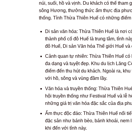
núi, suối, hồ và vịnh. Du khách có thể tham 
sông Hương, thưởng thức ẩm thực địa phươ
thống. Tỉnh Thừa Thiên Huế có những điểm 
Di sản văn hóa: Thừa Thiên Huế là nơi có
thành phố cố đô Huế là trung tâm, tỉnh này
đô Huế, Di sản Văn hóa Thế giới Huế và c
Cảnh quan tự nhiên: Thừa Thiên Huế có b
đa dạng và tuyệt đẹp. Khu du lịch Lăng Cô
điểm đến thu hút du khách. Ngoài ra, khu
với hồ, sông và vùng đầm lầy.
Văn hóa và truyền thống: Thừa Thiên Huế
hội truyền thống như Festival Huế và lễ 
những giá trị văn hóa đặc sắc của địa ph
Ẩm thực độc đáo: Thừa Thiên Huế nổi ti
đặc sản như bánh bèo, bánh khoái, nem 
khi đến với tỉnh này.