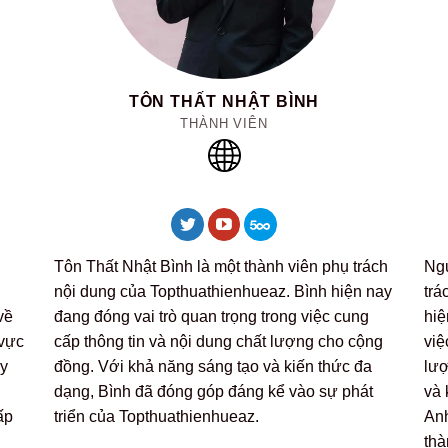
TÔN THẤT NHẬT BÌNH
THÀNH VIÊN
Tôn Thất Nhật Bình là một thành viên phụ trách
Ngu
nội dung của Topthuathienhueaz. Bình hiện nay
trá
về
đang đóng vai trò quan trọng trong việc cung
hiệ
 vực
cấp thông tin và nội dung chất lượng cho cộng
việ
ây
đồng. Với khả năng sáng tạo và kiến thức đa
lượ
dạng, Bình đã đóng góp đáng kể vào sự phát
và 
ấp
triển của Topthuathienhueaz.
Anh
thà