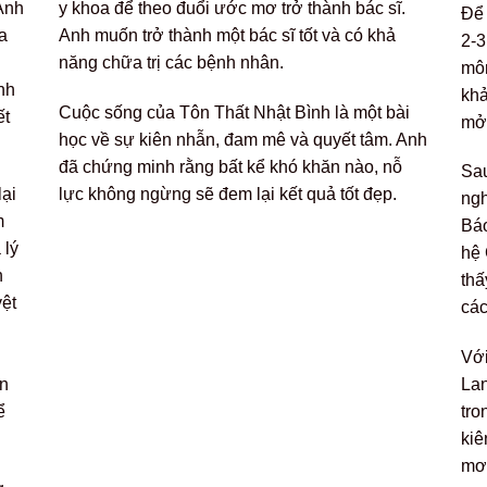
Anh
y khoa để theo đuổi ước mơ trở thành bác sĩ.
Để 
a
Anh muốn trở thành một bác sĩ tốt và có khả
2-3
năng chữa trị các bệnh nhân.
môn
nh
khả
Cuộc sống của Tôn Thất Nhật Bình là một bài
ết
mở 
học về sự kiên nhẫn, đam mê và quyết tâm. Anh
đã chứng minh rằng bất kể khó khăn nào, nỗ
Sau
lại
lực không ngừng sẽ đem lại kết quả tốt đẹp.
ngh
m
Báo
 lý
hệ 
h
thấ
yệt
các
Với
ơn
La
ể
tro
kiê
mơ