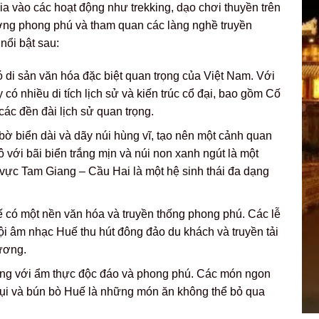
gia vào các hoạt động như trekking, dạo chơi thuyền trên
ng phong phú và tham quan các làng nghề truyền
nổi bật sau:
 di sản văn hóa đặc biệt quan trọng của Việt Nam. Với
 có nhiều di tích lịch sử và kiến trúc cổ đại, bao gồm Cố
ác đền đài lịch sử quan trọng.
ờ biển dài và dãy núi hùng vĩ, tạo nên một cảnh quan
 với bãi biển trắng mịn và núi non xanh ngút là một
 vực Tam Giang – Cầu Hai là một hệ sinh thái đa dạng
 có một nền văn hóa và truyền thống phong phú. Các lễ
hội âm nhạc Huế thu hút đông đảo du khách và truyền tải
ương.
ếng với ẩm thực độc đáo và phong phú. Các món ngon
lụi và bún bò Huế là những món ăn không thể bỏ qua