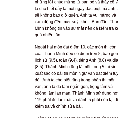
những lời chúc mừng từ bạn bè và thầy cô. 
ta cho biết đây là một ngày đặc biệt mà anh t
sẽ không bao giờ quên. Anh ta vui mừng và
cảm động đến mức suýt khóc. Ban đầu, Thà
Minh không tin vào sự thật nên đã kiểm tra k
quả nhiều lần.
Ngoài hai môn đạt điểm 10, các môn thi còn 
của Thành Minh đều có điểm trên 8, bao gồ
lịch sử (9,5), toán (9,4), tiếng Anh (8,8) và địa
(8,5). Thành Minh cũng là một trong 5 thí sin
xuất sắc có bài thi môn Ngữ văn đạt điểm tu
đối. Anh ta cho biết rằng trong phần thi môn
văn, anh ta đã làm ngắn gọn, trọng tâm và
không làm lan man. Thành Minh sử dụng h
115 phút để làm bài và dành 5 phút còn lại đ
kiểm tra và chỉnh sửa bài.